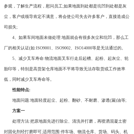
参观，了解生产流程，慰问员工;如果地面到处都是坑凹到处都是灰
尘，客户或领导肯定不满意，将会使公司失去许多客户，直接造成公
司损失;
4、如果车间地面未做处理:地面就会有很多灰尘和坑凹，那么工
厂的相关认证(如:ISO9001、ISO9002、ISO14000等是无法通过的。
5、减少叉车寿命:物流地面叉车行走后起槽、起粉、起灰尘、轮
胎印等，特别是高货架仓库地面不平将导致无法存取货或工作效率
低，同时减少叉车寿命等。
性能特点:
地面问题:地面轻度起尘、起粉、翻砂、不耐磨、渗透(漏)油等;
方案一
处理方法:把原地面先进行除尘、清洗并打磨，再喷洒混凝土密
封固化剂经打磨即可;适用范围:停车场、物流仓库、货场、码头、机