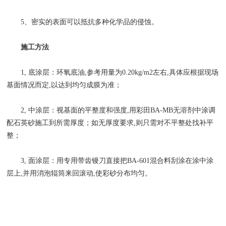
5、密实的表面可以抵抗多种化学品的侵蚀。
施工方法
1, 底涂层：环氧底油,参考用量为0.20kg/m2左右,具体应根据现场
基面情况而定,以达到均匀成膜为准；
2, 中涂层：视基面的平整度和强度,用彩田BA-MB无溶剂中涂调
配石英砂施工到所需厚度；如无厚度要求,则只需对不平整处找补平
整；
3, 面涂层：用专用带齿镘刀直接把BA-601混合料刮涂在涂中涂
层上,并用消泡辊筒来回滚动,使彩砂分布均匀。