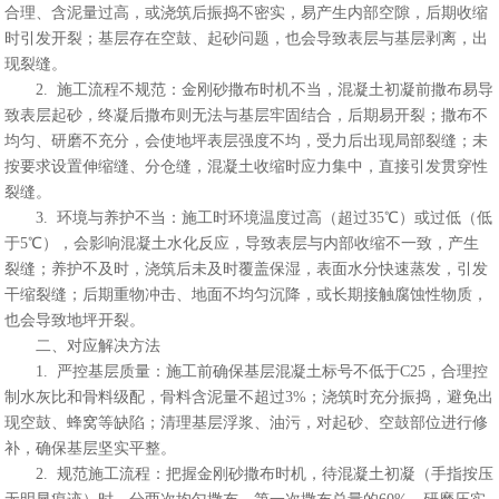
合理、含泥量过高，或浇筑后振捣不密实，易产生内部空隙，后期收缩
时引发开裂；基层存在空鼓、起砂问题，也会导致表层与基层剥离，出
现裂缝。
2. 施工流程不规范：金刚砂撒布时机不当，混凝土初凝前撒布易导
致表层起砂，终凝后撒布则无法与基层牢固结合，后期易开裂；撒布不
均匀、研磨不充分，会使地坪表层强度不均，受力后出现局部裂缝；未
按要求设置伸缩缝、分仓缝，混凝土收缩时应力集中，直接引发贯穿性
裂缝。
3. 环境与养护不当：施工时环境温度过高（超过35℃）或过低（低
于5℃），会影响混凝土水化反应，导致表层与内部收缩不一致，产生
裂缝；养护不及时，浇筑后未及时覆盖保湿，表面水分快速蒸发，引发
干缩裂缝；后期重物冲击、地面不均匀沉降，或长期接触腐蚀性物质，
也会导致地坪开裂。
二、对应解决方法
1. 严控基层质量：施工前确保基层混凝土标号不低于C25，合理控
制水灰比和骨料级配，骨料含泥量不超过3%；浇筑时充分振捣，避免出
现空鼓、蜂窝等缺陷；清理基层浮浆、油污，对起砂、空鼓部位进行修
补，确保基层坚实平整。
2. 规范施工流程：把握金刚砂撒布时机，待混凝土初凝（手指按压