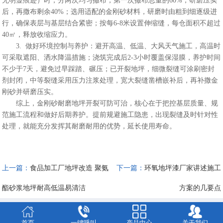
无明显痕迹）时，分两次均匀撒布，第一次撒布总量的60%，研磨压实
后，再撒布剩余40%；选用适配的金刚砂材料，研磨时由粗到细逐级进
行，确保表层与基层结合紧密；按每6-8米设置伸缩缝，每仓面积不超过
40㎡，释放收缩应力。
3. 做好环境控制与养护：避开高温、低温、大风天气施工，高温时
可采取遮阳、洒水降温措施；浇筑完成后2-3小时覆盖保湿膜，养护时间
不少于7天，避免过早踩踏、碾压；已开裂地坪，细微裂缝可涂刷密封
剂封闭，中等裂缝采用压力注浆处理，宽大裂缝凿槽嵌补后，再补撒金
刚砂并研磨压实。
综上，金刚砂耐磨地坪开裂可防可治，核心在于把控基层质量、规
范施工流程和做好后期养护。提前规避施工隐患，出现裂缝及时针对性
处理，就能充分发挥其耐磨耐用的优势，延长使用寿命。
上一篇：
食品加工厂地坪改造 聚氨
下一篇：
环氧地坪漆厂家讲述施工
酯砂浆地坪耐高低温易清洁
方案的几要点